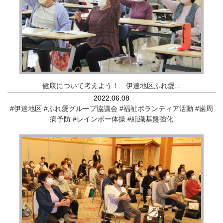
健康について考えよう！ 伊達地区ふれ愛...
2022.06.08
#伊達地区
#ふれ愛グループ協議会
#福祉ボランティア活動
#歯周
病予防
#レインボー体操
#組織基盤強化