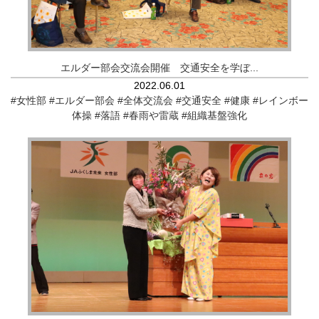
エルダー部会交流会開催 交通安全を学ぼ...
2022.06.01
#女性部
#エルダー部会
#全体交流会
#交通安全
#健康
#レインボー
体操
#落語
#春雨や雷蔵
#組織基盤強化