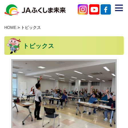
≡
JAのご紹介
HOME
> トピックス
農産物を買う
トピックス
みらいろチャンネル
特産物を知る
店舗を探す
困ったときはこちら
支店・事業所
お問い合わせ
個人情報保護方針