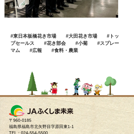
#東日本板橋花き市場
#大田花き市場
#トッ
プセールス
#花き部会
#小菊
#スプレー
マム
#広報
#食料・農業
〒960-0185
福島県福島市北矢野目字原田東1-1
TEL：024-554-5500