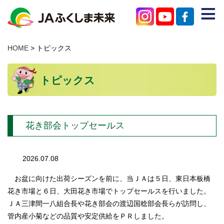
≡
JAのご紹介
HOME
> トピックス
農産物を買う
トピックス
みらいろチャンネル
特産物を知る
花き部会トップセールス
店舗を探す
困ったときはこちら
2026.07.08
支店・事業所
お盆に向けた出荷シーズンを前に、当ＪＡは５日、東日本板橋
花き市場と６日、大田花き市場でトップセールスを行いました。
お問い合わせ
ＪＡ三津間一八組合長や花き部会の渡辺国稔部会長らが訪問し、
管内産小菊などの品質や安定供給をＰＲしました。
個人情報保護方針