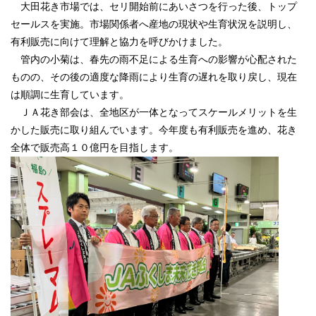
大田花き市場では、セリ開始前にあいさつを行った後、トップ
セールスを実施。市場関係者へ産地の現状や生育状況を説明し、
サイトマップ
有利販売に向けて理解と協力を呼びかけました。
リンク集
管内の小菊は、春先の雨不足による生育への影響が心配された
ものの、その後の適度な降雨により生育の遅れを取り戻し、現在
視察受け入れのご案内
は順調に生育しています。
ＪＡ花き部会は、全地区が一体となってスケールメリットを生
ＳＮＳ運営要領
かした販売に取り組んでいます。今年度も有利販売を進め、花き
全体で販売高１０億円を目指します。